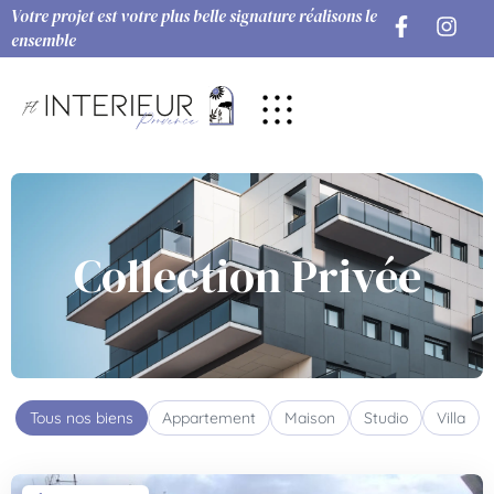
Votre projet est votre plus belle signature réalisons le
ensemble
Collection
Privée
Tous nos biens
Appartement
Maison
Studio
Villa