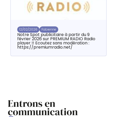
12/02/2026
Fabienne
Notre Spot publicitaire à partir du 9
S
février 2026 sur PREMIUM RADIO Radio
s
player !! Ecoutez sans modération :
https://premiumradio.net/
Entrons en
communication