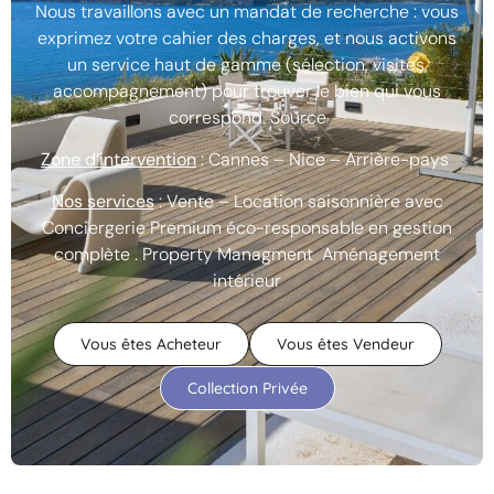
Nous travaillons avec un mandat de recherche : vous
exprimez votre cahier des charges, et nous activons
un service haut de gamme (sélection, visites,
accompagnement) pour trouver le bien qui vous
correspond. Source
Zone d’intervention
: Cannes – Nice – Arrière-pays
Nos services
: Vente – Location saisonnière avec
Conciergerie Premium éco-responsable en gestion
complète . Property Managment Aménagement
intérieur
Vous êtes Acheteur
Vous êtes Vendeur
Collection Privée